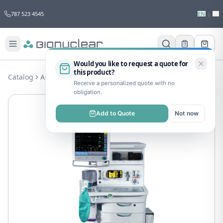
787 523 4545
EN
|
ES
Would you like to request a quote for
this product?
Catalog
ACS
PCS
Aisys CS2
Receive a personalized quote with no
obligation.
Add to Quote
Not now